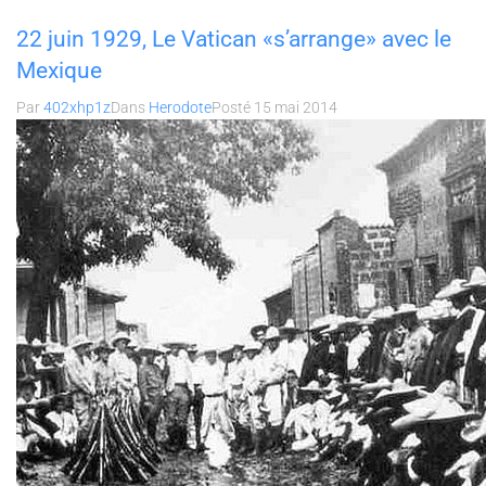
22 juin 1929, Le Vatican «s’arrange» avec le
Mexique
Par
402xhp1z
Dans
Herodote
Posté
15 mai 2014