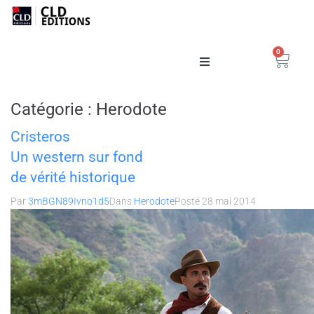
0
Catalogue
Catégorie :
Herodote
La Maison
Cristeros
Un western sur fond
de vérité historique
Par
3mBGN89Ivno1d5
Dans
Herodote
Posté
28 mai 2014