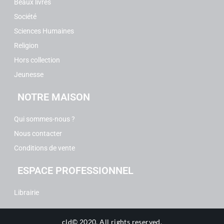
Beaux livres
Société
Sciences Humaines
Religion
Hors collection
Jeunesse
NOTRE MAISON
Qui sommes-nous ?
Nous contacter
Conditions de vente
ESPACE PROFESSIONNEL
Librairie
cld© 2020.
All rights reserved.