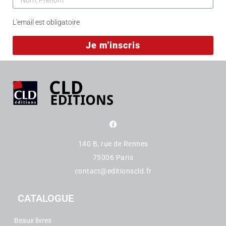
L'email est obligatoire
140 B, rue de Rennes
75006 Paris
contact@editionscld.fr
CATALOGUE
Beaux livres