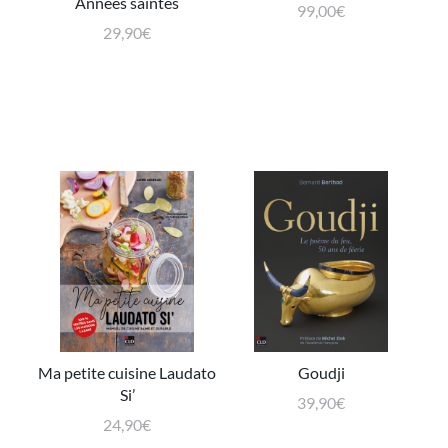
Années saintes
99,00
€
29,90
€
Ma petite cuisine Laudato
Goudji
Si’
39,90
€
24,90
€