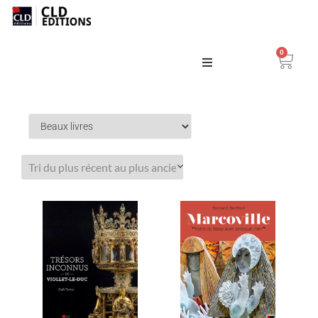
0
Catalogue
La Maison