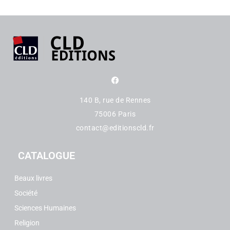
140 B, rue de Rennes
75006 Paris
contact@editionscld.fr
CATALOGUE
Beaux livres
Société
Sciences Humaines
Religion