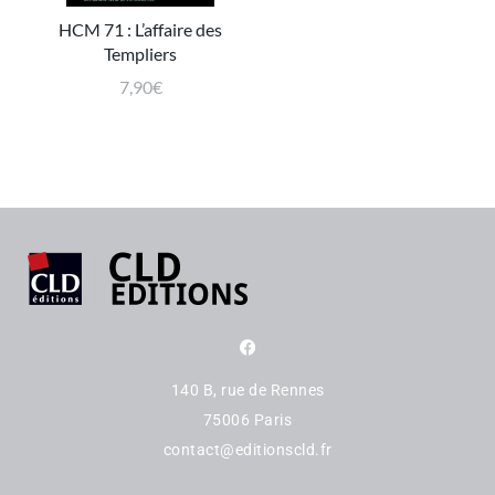
HCM 71 : L’affaire des
Templiers
7,90
€
140 B, rue de Rennes
75006 Paris
contact@editionscld.fr