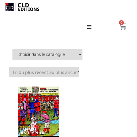
0
Catalogue
La Maison