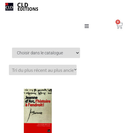
0
Catalogue
La Maison