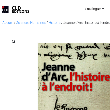
Catalogue
Accueil
/
Sciences Humaines
/
Histoire
/ Jeanne d’Arc l’histoire à l’endro