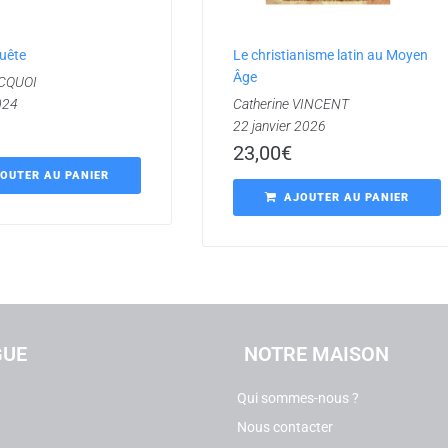
uête
Le christianisme latin au Moyen
Âge
UCQUOI
024
Catherine VINCENT
22 janvier 2026
23,00
€
OUTER AU PANIER
AJOUTER AU PANIER
GUE
NOTRE MAISON
Qui sommes-nous ?
Nous contacter