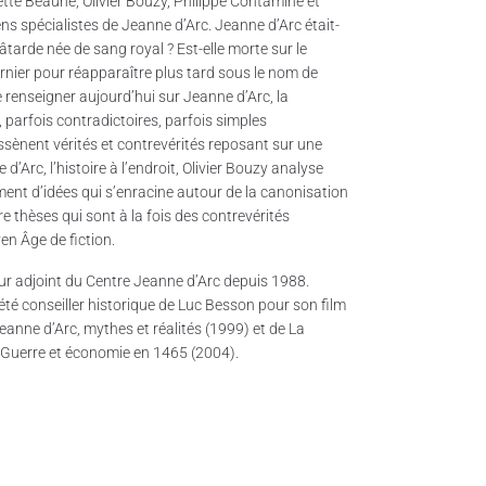
olette Beaune, Olivier Bouzy, Philippe Contamine et
ns spécialistes de Jeanne d’Arc. Jeanne d’Arc était-
âtarde née de sang royal ? Est-elle morte sur le
rnier pour réapparaître plus tard sous le nom de
 renseigner aujourd’hui sur Jeanne d’Arc, la
s, parfois contradictoires, parfois simples
ssènent vérités et contrevérités reposant sur une
’Arc, l’histoire à l’endroit, Olivier Bouzy analyse
ement d’idées qui s’enracine autour de la canonisation
e thèses qui sont à la fois des contrevérités
en Âge de fiction.
ur adjoint du Centre Jeanne d’Arc depuis 1988.
a été conseiller historique de Luc Besson pour son film
Jeanne d’Arc, mythes et réalités (1999) et de La
, Guerre et économie en 1465 (2004).