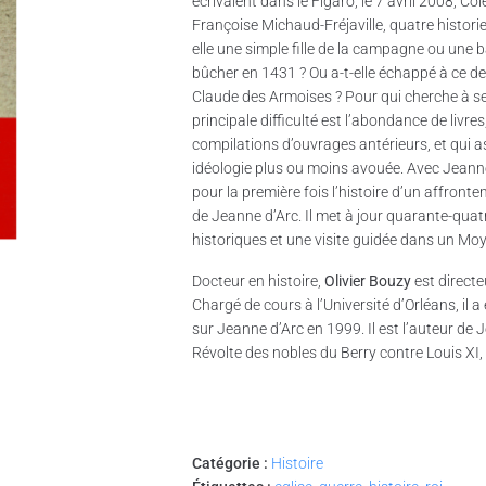
écrivaient dans le Figaro, le 7 avril 2008, C
Françoise Michaud-Fréjaville, quatre historie
elle une simple fille de la campagne ou une b
bûcher en 1431 ? Ou a-t-elle échappé à ce de
Claude des Armoises ? Pour qui cherche à se
principale difficulté est l’abondance de livre
compilations d’ouvrages antérieurs, et qui a
idéologie plus ou moins avouée. Avec Jeanne d
pour la première fois l’histoire d’un affront
de Jeanne d’Arc. Il met à jour quarante-quatr
historiques et une visite guidée dans un Moy
Docteur en histoire,
Olivier Bouzy
est directe
Chargé de cours à l’Université d’Orléans, il 
sur Jeanne d’Arc en 1999. Il est l’auteur de 
Révolte des nobles du Berry contre Louis XI
Catégorie :
Histoire