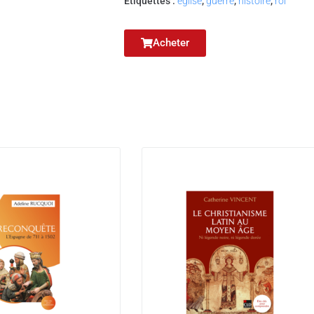
Étiquettes :
eglise
,
guerre
,
histoire
,
roi
Acheter