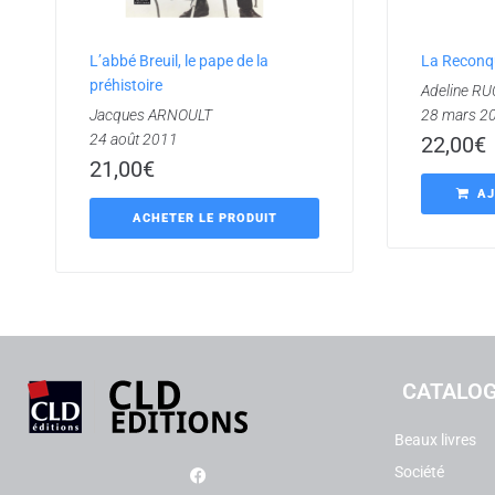
L’abbé Breuil, le pape de la
La Reconq
préhistoire
Adeline R
Jacques ARNOULT
28 mars 2
24 août 2011
22,00
€
21,00
€
AJ
ACHETER LE PRODUIT
CATALO
Beaux livres
Société