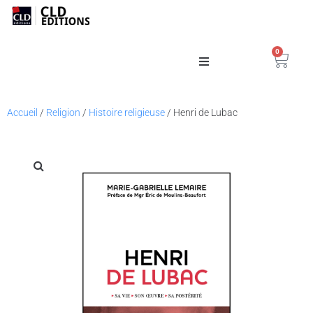
0
Catalogue
Accueil
/
Religion
/
Histoire religieuse
/ Henri de Lubac
La Maison