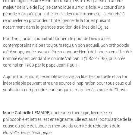
Le théologien jésuite Henri de Lubac ( 1896-1991) a été un acteur
majeur de la vie de l’Église catholique au XX° siècle. Au cœur d’une
période marquée par l’athéisme et les totalitarismes, il a cherché à
renouveler en profondeur l’intelligence de la foi; en puisant
notamment dans la grandes tradition de Pères de l’Église.
Pourtant, lui qui souhaitait donner « le goût de Dieu » à ses
contemporains n’a pas toujours reçu un bon accueil. Son orthodoxie
a été soupçonnée avent d’être reconnue: Henri de Lubac a en effet été
nommé expert pendant le concile Vatican II (1962-1695), puis créé
cardinal en 1983 par le pape Jean-Paul II.
Aujourd’hui encore, l’exemple de sa vie, sa liberté spirituelle et sa foi
inébranlable peuvent être une source d’inspiration pour tous ceux qui
souhaitent comprendre leur époque et marcher à la suite du Christ.
Marie-Gabrielle LEMAIRE,
docteur en théologie, licenciée en
philosophie et lettres, est enseignante. Elle est aussi postulatrice de la
cause du père de Lubac et membre du comité de rédaction de la
Nouvelle revue théologique
.