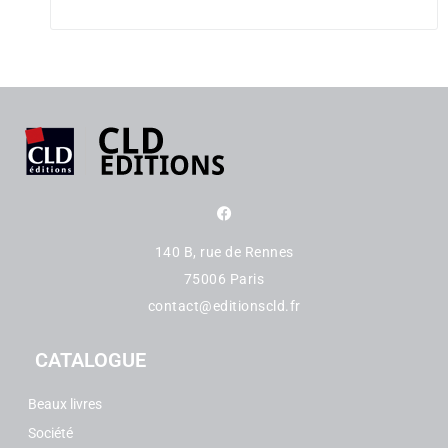
140 B, rue de Rennes
75006 Paris
contact@editionscld.fr
CATALOGUE
Beaux livres
Société