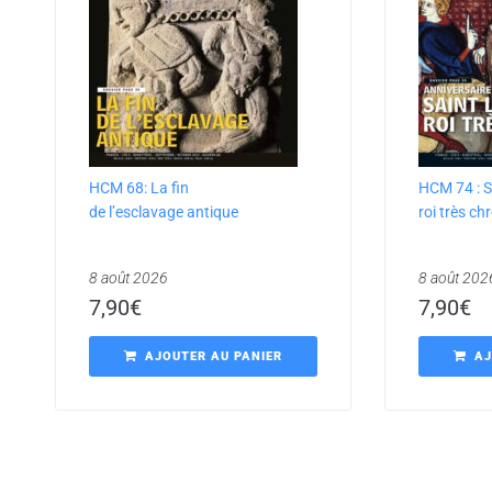
HCM 68: La fin
HCM 74 : S
de l’esclavage antique
roi très ch
8 août 2026
8 août 202
7,90
€
7,90
€
AJOUTER AU PANIER
AJ