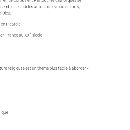
ret, Le Corbusier… Partout, les catholiques se
sembler les fidèles autour de symboles forts,
à Dieu.
 en Picardie
e
 en France au XX
siècle
ture religieuse est un thème plus facile à aborder »
lique