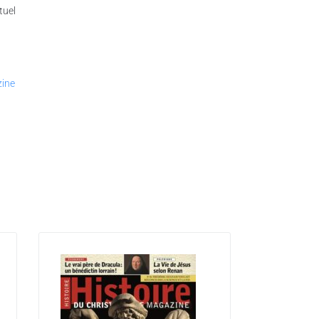
tuel
zine