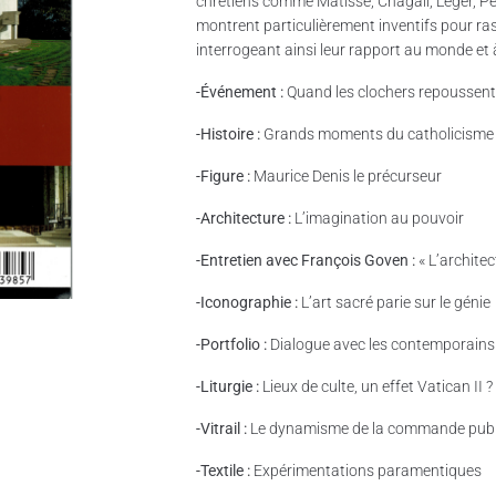
chrétiens comme Matisse, Chagall, Léger, Per
montrent particulièrement inventifs pour ras
interrogeant ainsi leur rapport au monde et 
-Événement :
Quand les clochers repoussent
-Histoire :
Grands moments du catholicisme
-Figure :
Maurice Denis le précurseur
-Architecture :
L’imagination au pouvoir
-Entretien avec François Goven :
« L’architec
-Iconographie :
L’art sacré parie sur le génie
-Portfolio :
Dialogue avec les contemporains
-Liturgie :
Lieux de culte, un effet Vatican II ?
-Vitrail :
Le dynamisme de la commande pub
-Textile :
Expérimentations paramentiques