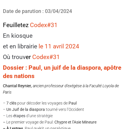
Date de parution : 03/04/2024
Feuilletez
Codex#31
En kiosque
et en librairie
le 11 avril 2024
Où trouv
e
r
Codex#31
Dossier : Paul, un juif de la diaspora, apôtre
des nations
Chantal Reynier
,
ancien professeur d’exégèse à la Faculté Loyola de
Paris
–
7 clés
pour décoder les voyages de
Paul
–
Un Juif de la diaspora
tourné vers l’Occident
– Les
étapes
d’une stratégie
–
Le premier voyage de Paul:
Chypre et l’Asie Mineure
– À Lystres,
Paul guérit un paralytique