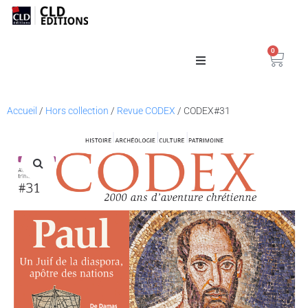
0
Catalogue
Accueil
/
Hors collection
/
Revue CODEX
/ CODEX#31
La Maison