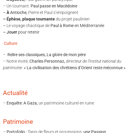
– Un tournant:
Paul passe en Macédoine
–
À
Antioche,
Pierre et Paul s’empoignent
– Éphèse, plaque tournante
du projet paulinien
–
Le voyage chaotique de
Paul à Rome
en Méditerranée
–
Jouer
pour retenir
Culture
–
Relire ses classiques, La gloire de mon père
– Notre invité,
Charles Personnaz,
directeur de l’Institut national du
patrimoine
:
« La civilisation des chrétiens d’Orient reste méconnue »
–
–
Relire ses
– Musées du Vatican,
les Chambres de Raphaël
Actualité
–
Enquête
: A Gaza,
un patrimoine culturel en ruine
–
Jeanne, la papesse
qui accouche en public
Patrimoine
–
Portofolio
:
Tapis de fleurs et processions,
une Passion