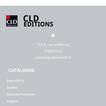
140 B, rue de Rennes
75006 Paris
contact@editionscld.fr
CATALOGUE
Beaux livres
Société
Sciences Humaines
Religion