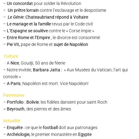
–
Un concordat
pour solder la Révolution
–
Un prêtre lorrain
contre l’esclavage et le despotisme
–
Le Génie
: Chateaubriand répond à Voltaire
–
Le mariage et la famille
revus par le Code civil
– L’Espagne se soulève
contre le « Corse impie »
–
Entre Rome et l’Empire
, le divorce est consommé
–
Pie VII,
pape de Rome et
sujet de Napoléon
Culture
–
A
Nice
, Goudji, 50 ans de féerie
– Notre invitée,
Barbara Jatta
:
» Aux Musées du Vatican, l’art qui
console »
–
A Paris
, Napoléon est mort. Vice Napoléon!
Patrimoine
–
Portfolio : Bolivie
, les fidèles dansent pour saint Roch
– Beyrouth
,
des pierres et des âmes
Actualité
–
Enquête :
ce que le
football
doit aux patronages
–
Archéologie
,
le premier monastère en
Egypte