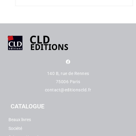
140 B, rue de Rennes
75006 Paris
contact@editionscld.fr
CATALOGUE
Beaux livres
Société