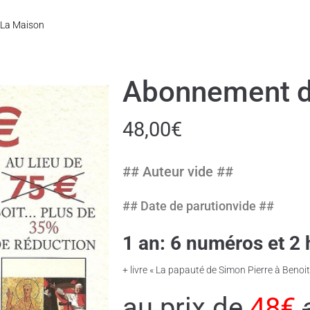
La Maison
Abonnement 
48,00
€
## Auteur vide ##
## Date de parutionvide ##
1 an: 6 numéros et 2 
+ livre « La papauté de Simon Pierre à Benoit
au prix de
48€