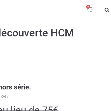
0
découverte HCM
hors série.
 XVI »
au lieu de 75€