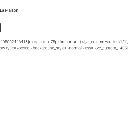
La Maison
d
405002446418{margin-top: 75px !important;} »][vc_column width= »1/1″]
vc_row type= »boxed » background_style= »normal » css= ».vc_custom_140