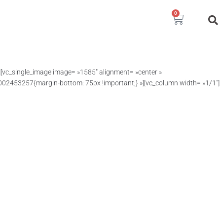
0
[vc_single_image image= »1585″ alignment= »center »
5002453257{margin-bottom: 75px !important;} »][vc_column width= »1/1″]