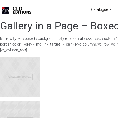
Catalogue
Gallery in a Page – Boxe
[vc_row type= »boxed » background_style= »normal » css= ».vc_custom_1
border_color= »grey » img_link_target= »_self »][/vc_column][/vc_row][
[vc_column_text]