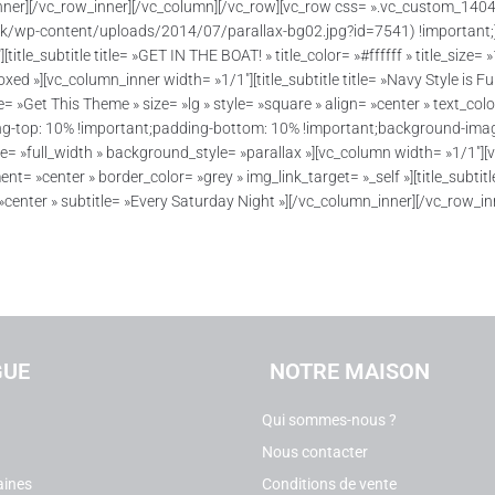
mn_inner][/vc_row_inner][/vc_column][/vc_row][vc_row css= ».vc_custom_
nk/wp-content/uploads/2014/07/parallax-bg02.jpg?id=7541) !important;} 
tle_subtitle title= »GET IN THE BOAT! » title_color= »#ffffff » title_size=
d »][vc_column_inner width= »1/1″][title_subtitle title= »Navy Style is Fun 
le= »Get This Theme » size= »lg » style= »square » align= »center » text_co
top: 10% !important;padding-bottom: 10% !important;background-image:
= »full_width » background_style= »parallax »][vc_column width= »1/1″][
center » border_color= »grey » img_link_target= »_self »][title_subtitle ti
= »center » subtitle= »Every Saturday Night »][/vc_column_inner][/vc_row_i
GUE
NOTRE MAISON
Qui sommes-nous ?
Nous contacter
aines
Conditions de vente