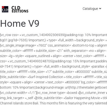
Catalogue
Home V9
[vc_row css= ».vc_custom_1404992306939{padding-top: 10% !important;
bg01.jpg?id=7535) !important;} » type= »full_width » background_style= 
[vc_single_image image= »7602″ css_animation= »bottom-to-top » alignment= »
subtitle_color= »#ffffff » subtitle_size= »21″ with_separator= »no » align=
size= »lg » style= »square_outlined » align= »center » text_color= »#fff
css= ».vc_custom_1404993248705{padding-top: 15% !important;padding-
id=7541) !important;} » type= »full_width » background_style= »parallax
title_color= »#ffffff » title_size= »17″ subtitle_color= »#000000″ subtitl
[title_subtitle title= »Surf-Inspired Collection » title_color= »#ffffff » ti
style= »square » align= »center » text_color= »#000000″ bg_color= »#ff
bottom: 10% !important;background-image: url(http://theretailer.getbow
[vc_column width= »1/1″][vc_row_inner type= »boxed »][vc_column_inner 
img_link_target= »_self »][title_subtitle title= »Sailor Happening Movie » tit
Channel Islands store Bali. This months film is featuring the very talented