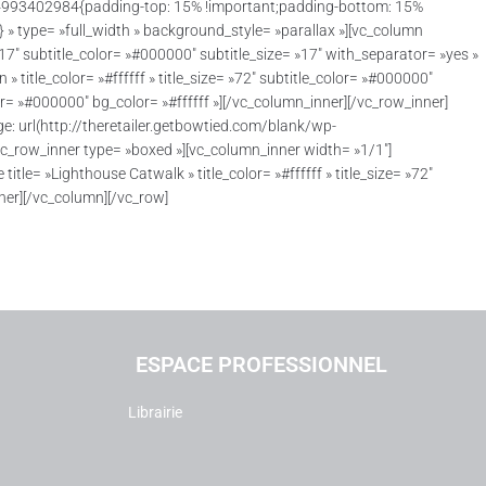
1404993402984{padding-top: 15% !important;padding-bottom: 15%
» type= »full_width » background_style= »parallax »][vc_column
 »17″ subtitle_color= »#000000″ subtitle_size= »17″ with_separator= »yes »
» title_color= »#ffffff » title_size= »72″ subtitle_color= »#000000″
lor= »#000000″ bg_color= »#ffffff »][/vc_column_inner][/vc_row_inner]
 url(http://theretailer.getbowtied.com/blank/wp-
vc_row_inner type= »boxed »][vc_column_inner width= »1/1″]
tle= »Lighthouse Catwalk » title_color= »#ffffff » title_size= »72″
nner][/vc_column][/vc_row]
ESPACE PROFESSIONNEL
Librairie