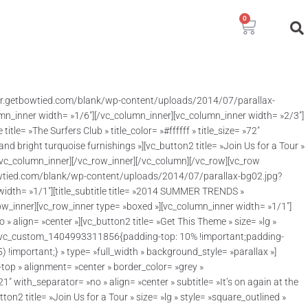
0
ler.getbowtied.com/blank/wp-content/uploads/2014/07/parallax-
umn_inner width= »1/6″][/vc_column_inner][vc_column_inner width= »2/3″]
le= »The Surfers Club » title_color= »#ffffff » title_size= »72″
and bright turquoise furnishings »][vc_button2 title= »Join Us for a Tour »
][/vc_column_inner][/vc_row_inner][/vc_column][/vc_row][vc_row
owtied.com/blank/wp-content/uploads/2014/07/parallax-bg02.jpg?
 width= »1/1″][title_subtitle title= »2014 SUMMER TRENDS »
c_row_inner][vc_row_inner type= »boxed »][vc_column_inner width= »1/1″]
no » align= »center »][vc_button2 title= »Get This Theme » size= »lg »
s= ».vc_custom_1404993311856{padding-top: 10% !important;padding-
important;} » type= »full_width » background_style= »parallax »]
op » alignment= »center » border_color= »grey »
= »21″ with_separator= »no » align= »center » subtitle= »It’s on again at the
on2 title= »Join Us for a Tour » size= »lg » style= »square_outlined »