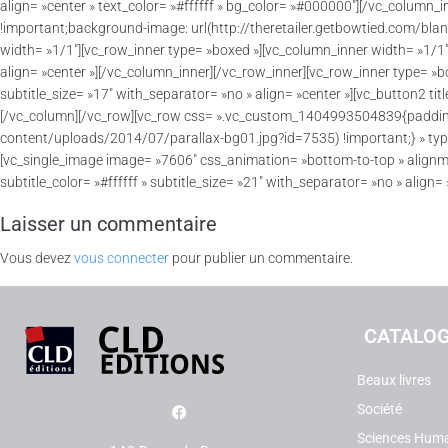
align= »center » text_color= »#ffffff » bg_color= »#000000″][/vc_colu
!important;background-image: url(http://theretailer.getbowtied.com/bla
width= »1/1″][vc_row_inner type= »boxed »][vc_column_inner width= »1/1″][ti
align= »center »][/vc_column_inner][/vc_row_inner][vc_row_inner type= »boxe
subtitle_size= »17″ with_separator= »no » align= »center »][vc_button2 tit
[/vc_column][/vc_row][vc_row css= ».vc_custom_1404993504839{padding-
content/uploads/2014/07/parallax-bg01.jpg?id=7535) !important;} » type
[vc_single_image image= »7606″ css_animation= »bottom-to-top » alignment= »
subtitle_color= »#ffffff » subtitle_size= »21″ with_separator= »no » align
Laisser un commentaire
Vous devez
vous connecter
pour publier un commentaire.
CATALO
Beaux livres
Société
Sciences Hum