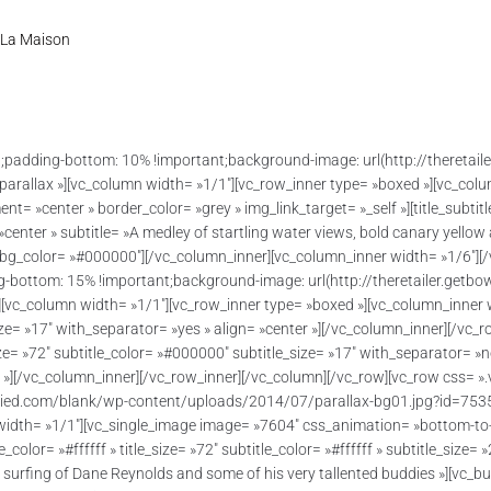
La Maison
padding-bottom: 10% !important;background-image: url(http://theretai
»parallax »][vc_column width= »1/1″][vc_row_inner type= »boxed »][vc_col
center » border_color= »grey » img_link_target= »_self »][title_subtitle tit
 »center » subtitle= »A medley of startling water views, bold canary yellow 
fff » bg_color= »#000000″][/vc_column_inner][vc_column_inner width= »1/6″
bottom: 15% !important;background-image: url(http://theretailer.getb
 »][vc_column width= »1/1″][vc_row_inner type= »boxed »][vc_column_inner
e_size= »17″ with_separator= »yes » align= »center »][/vc_column_inner][/v
tle_size= »72″ subtitle_color= »#000000″ subtitle_size= »17″ with_separator= »
ffff »][/vc_column_inner][/vc_row_inner][/vc_column][/vc_row][vc_row cs
tied.com/blank/wp-content/uploads/2014/07/parallax-bg01.jpg?id=7535) !
width= »1/1″][vc_single_image image= »7604″ css_animation= »bottom-to-t
le_color= »#ffffff » title_size= »72″ subtitle_color= »#ffffff » subtitle_size
 surfing of Dane Reynolds and some of his very tallented buddies »][vc_butt