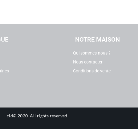
GUE
NOTRE MAISON
Qui sommes-nous ?
Nous contacter
aines
Conditions de vente
n
cld© 2020.
All rights reserved.