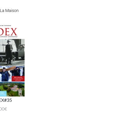
La Maison
EX#35
00
€