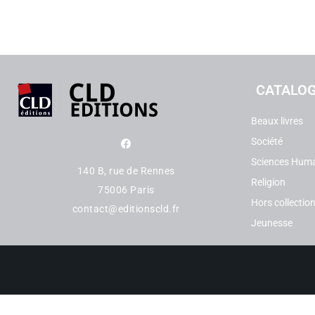
CATALO
Beaux livres
Société
Sciences Hum
140 B, rue de Rennes
Religion
75006 Paris
Hors collectio
contact@editionscld.fr
Jeunesse