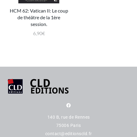
HCM 62: Vatican II: Le coup
de théâtre de la 1ère
session.
6,90
€
140 B, rue de Rennes
75006 Paris
contact@editionscld.fr