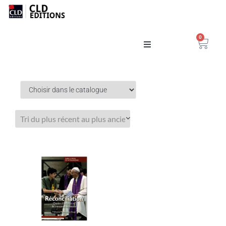
0
Catalogue
La Maison