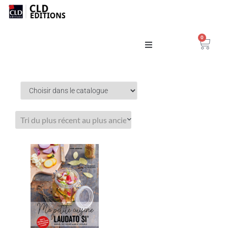
0
Catalogue
La Maison