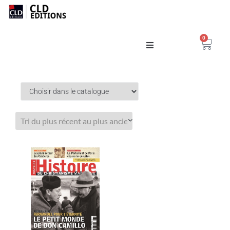
0
Catalogue
La Maison