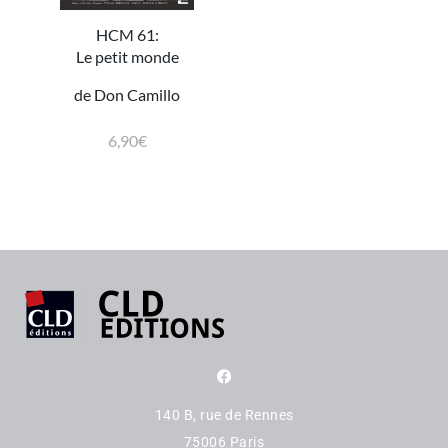
HCM 61:
Le petit monde
de Don Camillo
6,90
€
140 B, rue de Rennes
75006 Paris