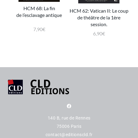
HCM 68: La fin
HCM 62: Vatican II: Le coup
de l’esclavage antique
de théâtre de la 1ère
session.
7,90
€
6,90
€
140 B, rue de Rennes
75006 Paris
contact@editionscld.fr