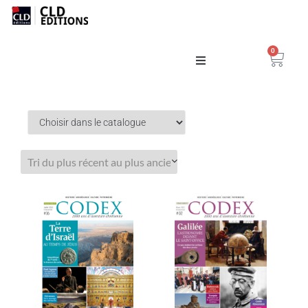
0
Catalogue
La Maison