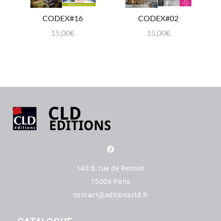
CODEX#16
CODEX#02
15,00
€
15,00
€
140 B, rue de Rennes
75006 Paris
contact@editionscld.fr