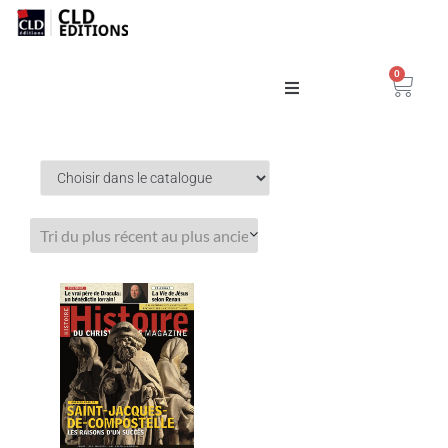
0
Catalogue
La Maison