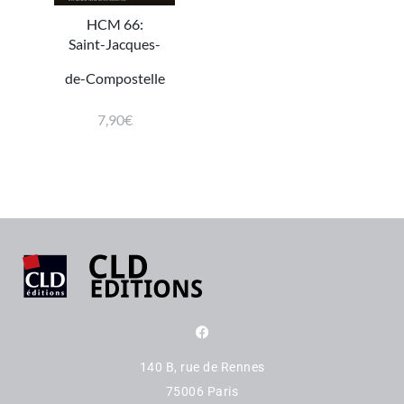
HCM 66:
Saint-Jacques-
de-Compostelle
7,90
€
140 B, rue de Rennes
75006 Paris