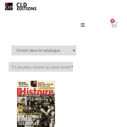
0
Catalogue
La Maison