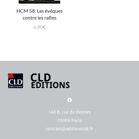
HCM 58: Les évêques
contre les rafles
6,90
€
140 B, rue de Rennes
75006 Paris
contact@editionscld.fr