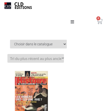
0
Catalogue
La Maison