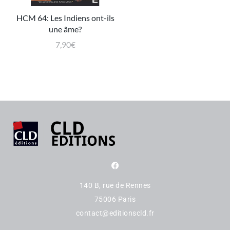
HCM 64: Les Indiens ont-ils
une âme?
7,90
€
140 B, rue de Rennes
75006 Paris
contact@editionscld.fr