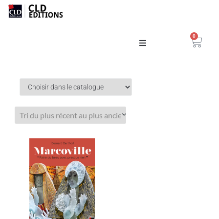
0
Catalogue
La Maison