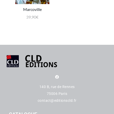
Marcoville
39,90
€
140 B, rue de Rennes
75006 Paris
contact@editionscld.fr