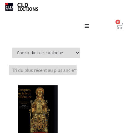
0
Catalogue
La Maison