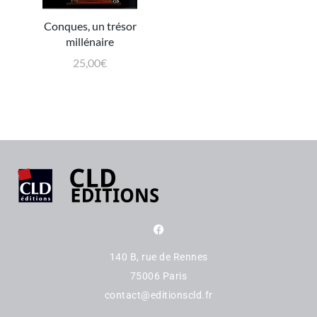
Conques, un trésor
millénaire
25,00
€
140 B, rue de Rennes
75006 Paris
contact@editionscld.fr